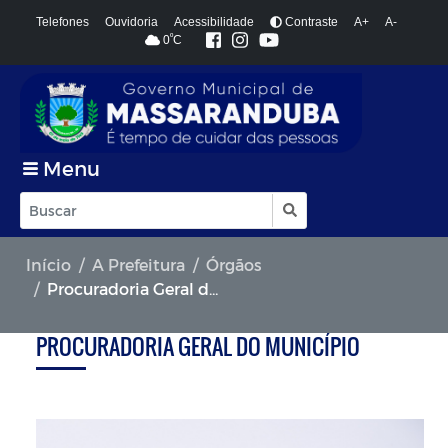
Telefones
Ouvidoria
Acessibilidade
Contraste
A+
A-
º
0
C
Menu
Início
A Prefeitura
Órgãos
Procuradoria Geral do Município
PROCURADORIA GERAL DO MUNICÍPIO