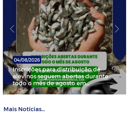
Previous
Next
04/08/2026
 distribuição de
Secretaria de Ag
em abertas durante
inscrições para d
 agosto em
raquetes de pa
Massaranduba
Mais Notícias...