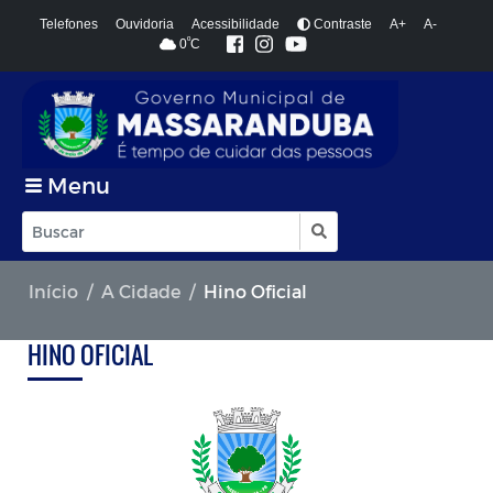
Telefones
Ouvidoria
Acessibilidade
Contraste
A+
A-
º
0
C
Menu
Início
A Cidade
Hino Oficial
HINO OFICIAL