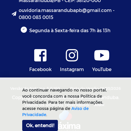
Massaranduba/PB - CEP: 58120-000
ouvidoria.massarandubapb@gmail.com -
0800 083 0015
Segunda à Sexta-feira das 7h às 13h
Facebook
Instagram
YouTube
Versão do Sistema: 5.0.160
Data da Versão: 18/03/2026
Ao continuar navegando no nosso portal,
você concorda com a nossa Política de
Copyright © 2026 Prefeitura de Massaranduba.
Privacidade. Para ter mais informações,
Todos os direitos reservados.
SUBIR
acesse nossa página de
Aviso de
Privacidade
.
Ok, entendi!